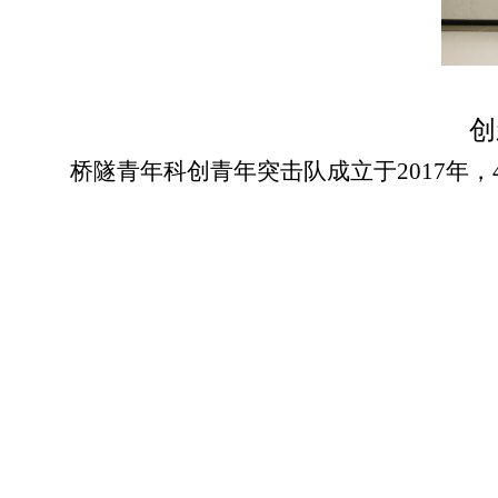
创
桥隧青年科创青年突击队
成立于
2017
年，
坚克难，注重科研创新
和
成果转化，让青年工
士
，点燃
发展
引擎
。
以
“生产与科研并重、团
进雏鹰人才、技术骨干、领军人才、卓越工程
殊津贴1名，四川省“天府青城计划”人才1名
人获“四川省公路优秀科技工作者”“四川公路
展，坚持守正创新，重视技术成果的总结积累
空白，授权发明专利
40余项，研究的复杂地
技术、大跨桥梁超大直径桩基础关键技术等十
科技进步一等奖1项，二等奖4项、全国学会