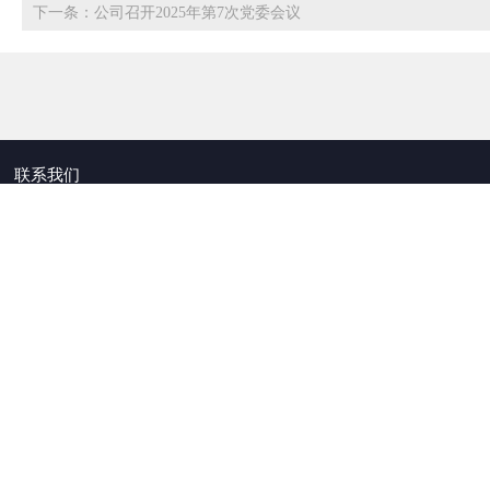
下一条：公司召开2025年第7次党委会议
联系我们
地址
成都市双流区长顺大道一段189号12栋
查看地图
电话
传真
028-86925954
028-86912819
友情链接
扫码关注