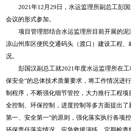
2021
年
12
月
29
日，水运监理所副总工彭国
会议的形式参加。
项目管理
部
结合水运监理所目前开展的泥
凉山州库区便民交通码头（渡口）建设工程、
况。
彭国汉副总工就
2021
年度水运监理所在工
保安全
”
的总体技术质量要求，将工作情况
进
制程序，不断强化细节管控，大力推行工程项
全控制、环保控制，进度控制等多方面提出了
第一、安全第一
”
的原则，强化落实执行各项
环保责任落实情况、应急救援演练、定期检查