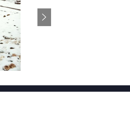
电话
顺大道一段189号12栋
028-86925954
传真