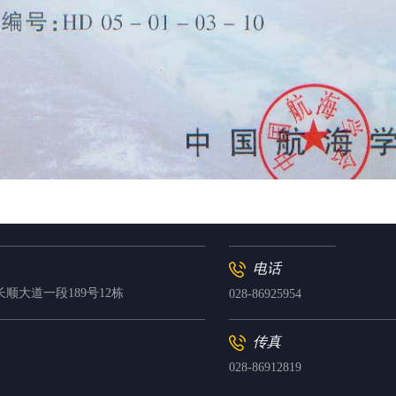
电话
顺大道一段189号12栋
028-86925954
传真
028-86912819