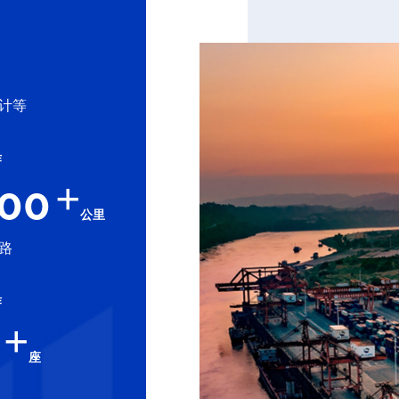
计等
作
+
000
公里
路
作
+
座