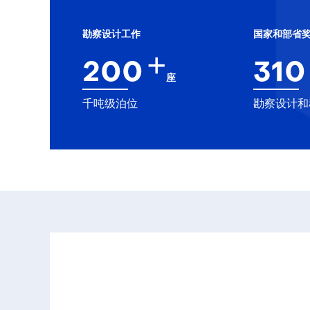
勘察设计工作
国家和部省
+
200
310
座
千吨级泊位
勘察设计和