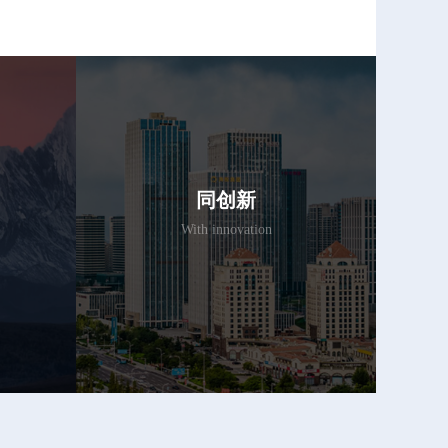
同创新
With innovation
担当，
要以敢为人先的勇气和善打硬仗的
重，善
智慧，突破瓶颈,不断求新求变,破局
成干
开篇,敢闯敢拼,持续创新。