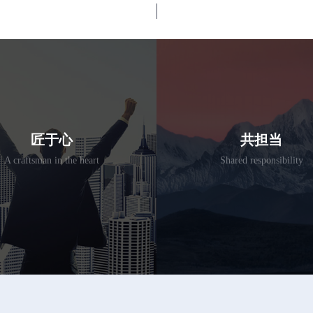
匠于心
共担当
A craftsman in the heart
Shared responsibility
求极致完美的“工匠精神” 根植
实事求是，高效务实，主动
，牢记“质量为根、服务为本”,
不推诿，不退缩，不拈轻怕
工程从量变到质变,创精品树口
于干实事，更善于把实事干
碑。
好。