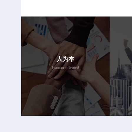
人为本
Human-oriented
对内以员工为本、对外以客户为本,
将追
人为本充分发挥人的积极性、主动
于心
性和创造性,实现个人与公司共同成
追求
长。