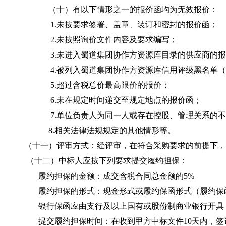
（
十
）有以下情形之一的报价函均为无效报价：
1.
未按要求签署、盖章、装订和密封的报价函；
2.
未按照询价文件内容及要求编写；
3.
未进入
蜀道集团协作方资源库
目录的供应商的报
4.
被列入
蜀道集团协作方资源库信用评级黑名单（
5
.
超过含税总价最高限价的报价；
6
.
未在规定时间递交至规定地点的报价函；
7
.
单位负责人为同一人或存在控股、管理关系的不
8
.
相关法律法规规定的其他情形等。
（十
一
）评审方式
：经评审，在符合采购要求的前提下，
（十
二
）中标人应按下列要求提交履约担保：
履约担保的金额：
成交
含税合同总金额的
5%
履约担保的形式：现金形式或履约保函形式（履约保
银行保函应由支行及以上国有或股份制商业银行开具
提交履约担保时间：在收到甲方中标文件
10
天内
，
签