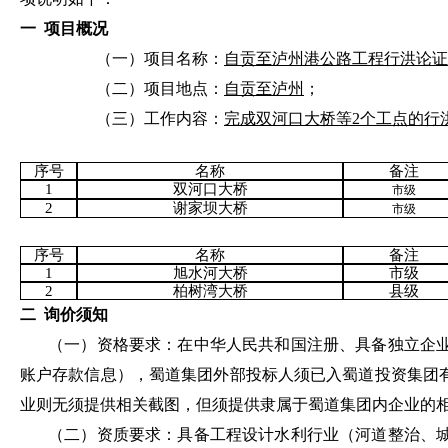
一
项目概况
（一）项目名称：
自贡至泸州港公路工程行洪论证
（二）项目地点：
自贡至泸州
；
（三）工作内容：
完
成
双河口大桥等
2
个工点
的行
序号
名称
备注
1
双河口大桥
市级
2
谢家坝大桥
市级
序号
名称
备注
1
旭水河大桥
市级
2
柏树湾大桥
县级
二
询价须知
（一）资格要求：在中华人民共和国注册、具备独立企
账户存款信息
）
，
蜀道集团外部
投标人
须
已入蜀道投资集团
业则无须提供相关截图，
但须提供隶属于蜀道集团内企业的
（二）资质要求：
具备工程设计水利行业（河道整治、