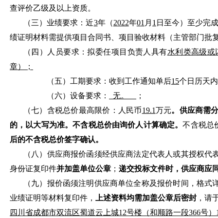
查评价乙级及以上资质
。
（三）业绩要求：近
3
年（
2022
年
01
月
1
日至今）至少完
绩证明材料需提供项目合同书、项目验收材料（主管部门批
（四）人员要求：
拟委任
项目负责人具有
水利类高级
或
章）
；
（五）
工期要求：
收到工作通知单后
15
个
日历天
内
（六）设备要求：
无。
；
（七）
含税总价
最高限价：
人民币
19.1
万元
。
供应商需
的，以大写为准。不含税总价由询价人计算确定。
不含税总
后的不含税总价签字确认。
（
八
）供应商报价函须经供应商法定代表人或其授权代
身份证复印件
并
加盖单位公章
；
递交投标文件时，供应商应
（
九
）报价函须注明供应商单位全称及报价时间，格式
业绩证明等材料复印件，
上述资料均需加盖公章后密封
，请
四川省成都市双流区蜀道云上城
12
号楼（和顺路一段
366
号）