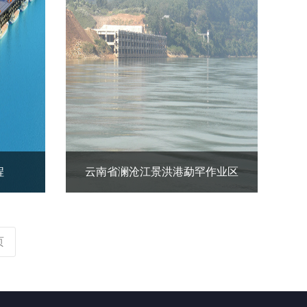
程
云南省澜沧江景洪港勐罕作业区
页