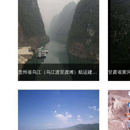
贵州省乌江（乌江渡至龚滩）航运建设工程