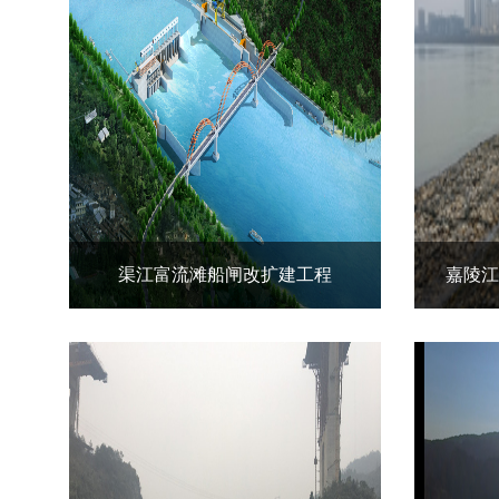
渠江富流滩船闸改扩建工程
嘉陵江