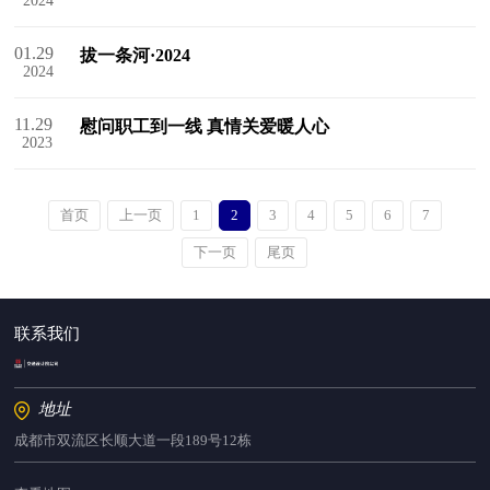
2024
01.29
拔一条河·2024
2024
11.29
慰问职工到一线 真情关爱暖人心
2023
首页
上一页
1
2
3
4
5
6
7
下一页
尾页
联系我们
地址
成都市双流区长顺大道一段189号12栋